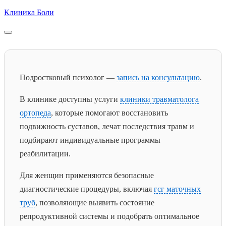
Skip
Клиника Боли
to
content
Подростковый психолог —
запись на консультацию
.
В клинике доступны услуги
клиники травматолога
ортопеда
, которые помогают восстановить
подвижность суставов, лечат последствия травм и
подбирают индивидуальные программы
реабилитации.
Для женщин применяются безопасные
диагностические процедуры, включая
гсг маточных
труб
, позволяющие выявить состояние
репродуктивной системы и подобрать оптимальное