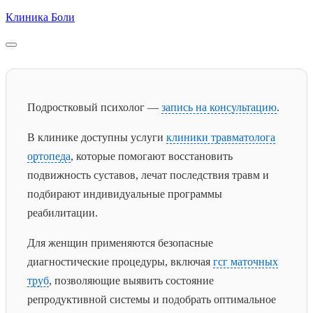
Skip
Клиника Боли
to
content
Подростковый психолог —
запись на консультацию
.
В клинике доступны услуги
клиники травматолога
ортопеда
, которые помогают восстановить
подвижность суставов, лечат последствия травм и
подбирают индивидуальные программы
реабилитации.
Для женщин применяются безопасные
диагностические процедуры, включая
гсг маточных
труб
, позволяющие выявить состояние
репродуктивной системы и подобрать оптимальное