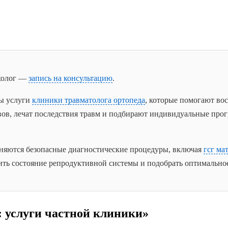
холог —
запись на консультацию
.
ы услуги
клиники травматолога ортопеда
, которые помогают во
вов, лечат последствия травм и подбирают индивидуальные про
яются безопасные диагностические процедуры, включая
гсг ма
ть состояние репродуктивной системы и подобрать оптимальное
 услуги частной клиники»