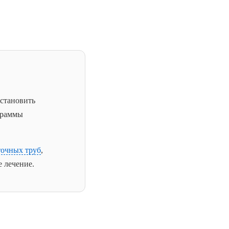
сстановить
граммы
точных труб
,
 лечение.