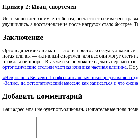
Пример 2: Иван, спортсмен
Иван много лет занимается бегом, но часто сталкивался с трав
улучшились, а восстановление после нагрузок стало быстрее. Т
Заключение
Ортопедические стельки — это не просто аксессуар, а важный 
ногах или вы — активный спортмен, для вас они могут стать н
правильной опоры. Вы уже сейчас можете сделать первый шаг к
ортопедические стельки частная клиника частная клиника
. Не
Навигация
«Невролог в Беляево: Профессиональная помощь для вашего зд
«Запись на остеопатический массаж: как записаться и что ожид
по
записям
Добавить комментарий
Ваш адрес email не будет опубликован.
Обязательные поля пом