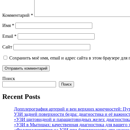
Комментарий
*
Имя
*
Email
*
Сайт
Сохранить моё имя, email и адрес сайта в этом браузере д
Поиск
Поиск
Recent Posts
Допплерография артерий и вен верхних конечностей: Пут
УЗИ задней поверхности бедра: диагностика и её важност
«УЗИ щитовидной и паращитовидных желез: диагностика
«УЗИ в Мытищах: качественная диагностика для вашего 
«Фолликулометрия на УЗИ при беременности: что нужно