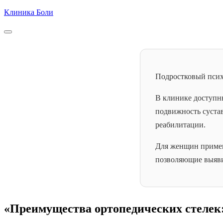
Skip
Клиника Боли
to
content
Подростковый пси
В клинике доступн
подвижность суста
реабилитации.
Для женщин примен
позволяющие выяви
«Преимущества ортопедических стелек: