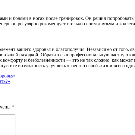
мами и болями в ногах после тренировок. Он решил попробовать 
еперь он регулярно рекомендует стельки своим друзьям и коллега
элемент вашего здоровья и благополучия. Независимо от того, я
астоящей находкой. Обратитесь в профессиональную частную клин
 комфорту и безболезненности — это не так сложно, как может 
 упустите возможность улучшить качество своей жизни всего од
оровья»
ать?»
ечены
*