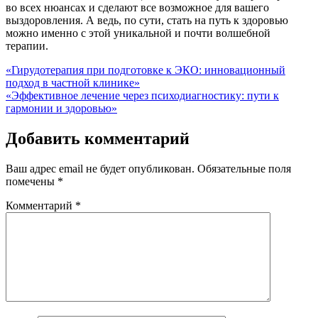
во всех нюансах и сделают все возможное для вашего
выздоровления. А ведь, по сути, стать на путь к здоровью
можно именно с этой уникальной и почти волшебной
терапии.
Навигация
«Гирудотерапия при подготовке к ЭКО: инновационный
подход в частной клинике»
по
«Эффективное лечение через психодиагностику: пути к
записям
гармонии и здоровью»
Добавить комментарий
Ваш адрес email не будет опубликован.
Обязательные поля
помечены
*
Комментарий
*