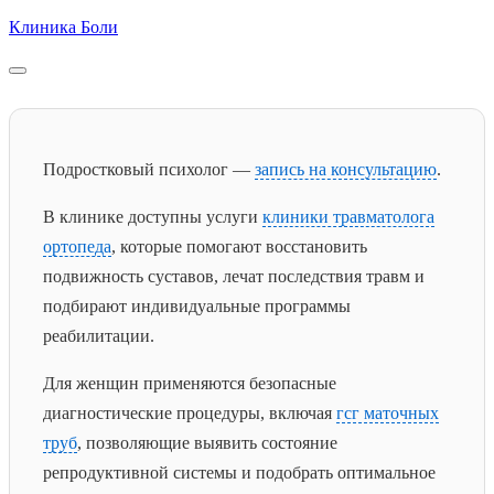
Skip
Клиника Боли
to
content
Подростковый психолог —
запись на консультацию
.
В клинике доступны услуги
клиники травматолога
ортопеда
, которые помогают восстановить
подвижность суставов, лечат последствия травм и
подбирают индивидуальные программы
реабилитации.
Для женщин применяются безопасные
диагностические процедуры, включая
гсг маточных
труб
, позволяющие выявить состояние
репродуктивной системы и подобрать оптимальное