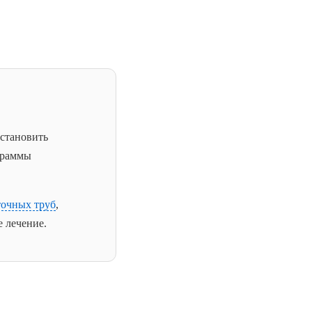
сстановить
граммы
точных труб
,
 лечение.