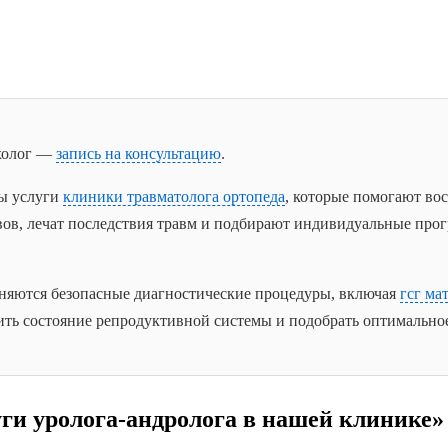
холог —
запись на консультацию
.
ы услуги
клиники травматолога ортопеда
, которые помогают во
вов, лечат последствия травм и подбирают индивидуальные про
яются безопасные диагностические процедуры, включая
гсг ма
ть состояние репродуктивной системы и подобрать оптимальное
уги уролога-андролога в нашей клинике»