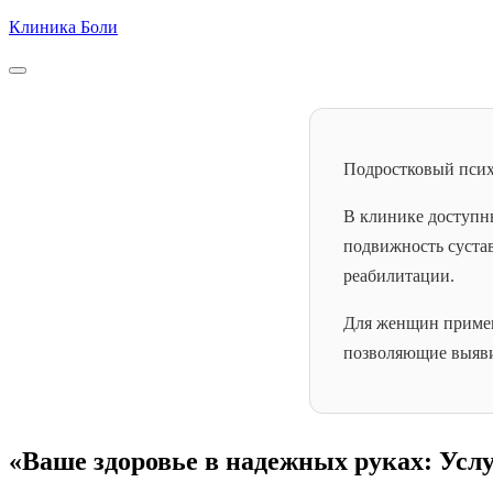
Skip
Клиника Боли
to
content
Подростковый пси
В клинике доступн
подвижность суста
реабилитации.
Для женщин примен
позволяющие выяви
«Ваше здоровье в надежных руках: Усл