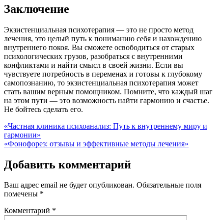
Заключение
Экзистенциальная психотерапия — это не просто метод
лечения, это целый путь к пониманию себя и нахождению
внутреннего покоя. Вы сможете освободиться от старых
психологических грузов, разобраться с внутренними
конфликтами и найти смысл в своей жизни. Если вы
чувствуете потребность в переменах и готовы к глубокому
самопознанию, то экзистенциальная психотерапия может
стать вашим верным помощником. Помните, что каждый шаг
на этом пути — это возможность найти гармонию и счастье.
Не бойтесь сделать его.
Навигация
«Частная клиника психоанализ: Путь к внутреннему миру и
гармонии»
по
«Фонофорез: отзывы и эффективные методы лечения»
записям
Добавить комментарий
Ваш адрес email не будет опубликован.
Обязательные поля
помечены
*
Комментарий
*