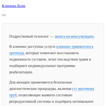
Skip
Клиника Боли
to
content
Подростковый психолог —
запись на консультацию
.
В клинике доступны услуги
клиники травматолога
ортопеда
, которые помогают восстановить
подвижность суставов, лечат последствия травм и
подбирают индивидуальные программы
реабилитации.
Для женщин применяются безопасные
диагностические процедуры, включая
гсг маточных
труб
, позволяющие выявить состояние
репродуктивной системы и подобрать оптимальное